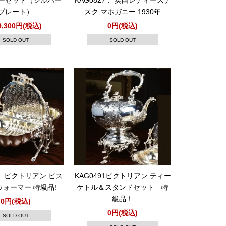
ーセット（シルバー
KAG0827： 英国レディースデ
プレート）
スク マホガニー 1930年
9,300円(税込)
0円(税込)
SOLD OUT
SOLD OUT
03: ビクトリアン ビス
KAG0491ビクトリアン ティー
ォーマー 特級品!
ケトル＆スタンドセット 特
級品！
0円(税込)
0円(税込)
SOLD OUT