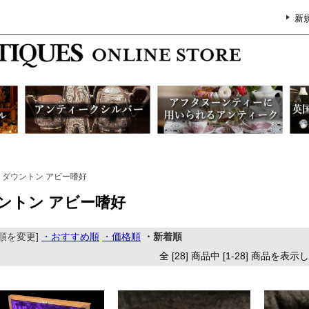
新
ダウントン アビー嗜好
ントン アビー嗜好
順を変更]
・おすすめ順
・価格順
・新着順
全 [28] 商品中 [1-28] 商品を