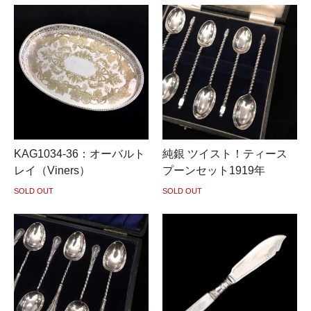
KAG1034-36：オーバルト
純銀 ツイスト！ティース
レイ（Viners）
プーンセット1919年
SOLD OUT
SOLD OUT