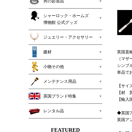
男の必需品
シャーロック・ホームズ
博物館 公式グッズ
ジュエリー・アクセサリー
建材
英国直
（マザ
シンプ
小物その他
単品で
メンテナンス用品
【サイズ】
【材 
英国ブランド特集
【輸入
レンタル品
◆英国
英国ア
FEATURED