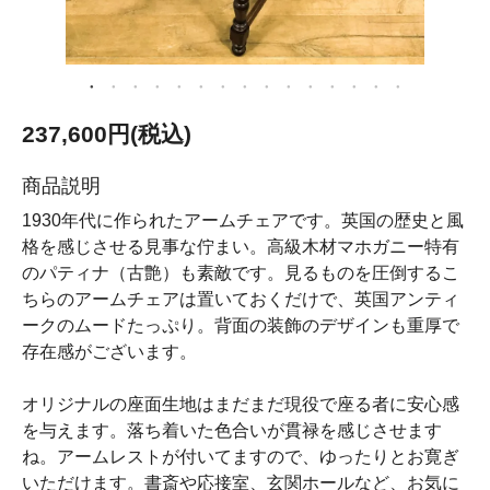
237,600円(税込)
商品説明
1930年代に作られたアームチェアです。英国の歴史と風
格を感じさせる見事な佇まい。高級木材マホガニー特有
のパティナ（古艶）も素敵です。見るものを圧倒するこ
ちらのアームチェアは置いておくだけで、英国アンティ
ークのムードたっぷり。背面の装飾のデザインも重厚で
存在感がございます。
オリジナルの座面生地はまだまだ現役で座る者に安心感
を与えます。落ち着いた色合いが貫禄を感じさせます
ね。アームレストが付いてますので、ゆったりとお寛ぎ
いただけます。書斎や応接室、玄関ホールなど、お気に