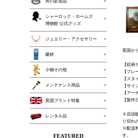
男の必需品
シャーロック・ホームズ
博物館 公式グッズ
ジュエリー・アクセサリー
英国か
建材
【絵画サ
小物その他
【フレー
【スタ
メンテナンス用品
【サイ
【アーチス
【製作
英国ブランド特集
※店頭
レンタル品
り切れ
※配送
FEATURED
す。