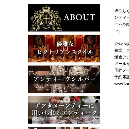
※こち
ンティ
ームや
い。
☆we
是非、
鎌倉ア
メール
予約メール
予約電話 
www.ka