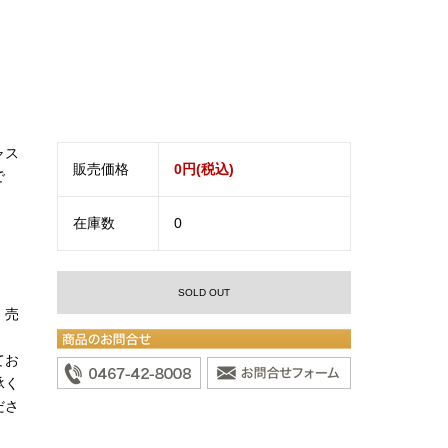
ャス
販売価格
0円(税込)
で
在庫数
0
SOLD OUT
。売
てお
承く
ださ