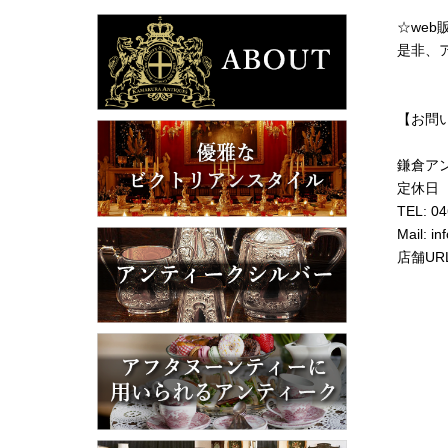
☆we
是非、
【お問
鎌倉ア
定休日
TEL: 0
Mail: i
店舗URL: