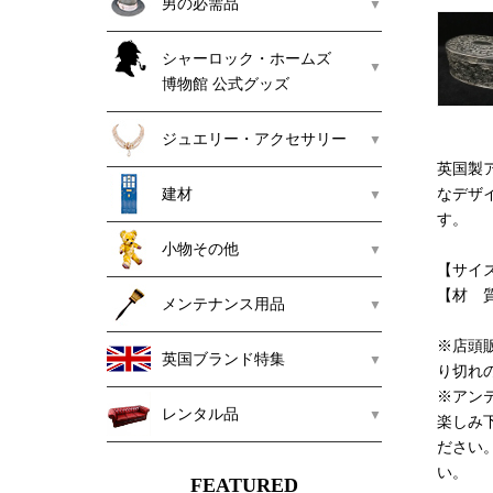
男の必需品
シャーロック・ホームズ
博物館 公式グッズ
ジュエリー・アクセサリー
英国製
建材
なデザ
す。
小物その他
【サイズ】 
【材 
メンテナンス用品
※店頭
英国ブランド特集
り切れ
※アン
レンタル品
楽しみ
ださい
い。
FEATURED