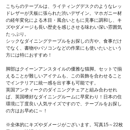
こちらのテーブルは、ライティングデスクのようなレッ
ドレザーが天板に張られた渋いデザイン。マホガニー材
の経年変化による木目・風合いともに見事に調和し、キ
ズやダメージも長い歴史を感じさせる味わい深い雰囲気
たっぷり。
シックなダイニングテーブルをお探しの方や、食事だけ
でなく、書物やパソコンなどの作業にも使いたいという
方には特におすすめ！
脚部はクイーンアンスタイルの優雅な猫脚。セットで揃
えることが難しいアイテムも、この装飾を合わせること
でインテリアに統一感を出す事も可能です。
英国アンティークのダイニングチェアと組み合わせれ
ば、英国嗜好なダイニングルームに早変わり！日本の住
環境に丁度良い人気サイズですので、テーブルをお探し
の方はお早めに～！
※全体的にキズやダメージがございます。写真15～22枚