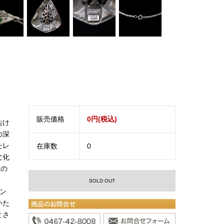
販売価格
0円(税込)
おけ
の深
たレ
在庫数
0
文化
もの
SOLD OUT
ン
いた
とさ