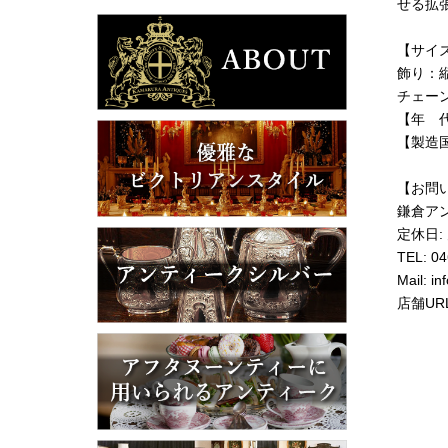
せる拡
【サイ
飾り：縦5
チェー
【年 代
【製造
【お問
鎌倉ア
定休日:
TEL: 0
Mail:
in
店舗UR