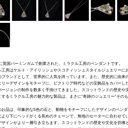
6年に英国バーミンガムで創業された、ミラクル工房のペンダントです。
ル工房はケルト・アイリッシュやスコティッシュスタイルジュエリーに
のブランドとして、世界的に人気を誇っています。また、歴史的に由来
エリーデザインをモチーフに、ビクトリア時代などの宝飾品をカバーし
バージョンの制作を数多く手掛けてきました。スコットランドの歴史や
とするミラクル工房の魅力的な製品は、まさに“奇跡のジュエリー”その
のお品は、印象的な5色の石と、動物をモチーフにしたデザインのペンダ
元より下にヘッドがくる長めのチェーンで、無地のセーターに合わせて
デザインがより一層引き立ちます。スコットランドの歴史や文化を彷彿