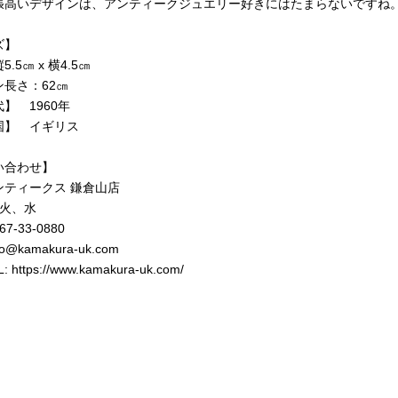
張高いデザインは、アンティークジュエリー好きにはたまらないですね
ズ】
.5㎝ x 横4.5㎝
ン長さ：62㎝
】 1960年
国】 イギリス
い合わせ】
ンティークス 鎌倉山店
 火、水
467-33-0880
fo@kamakura-uk.com
L:
https://www.kamakura-uk.com/