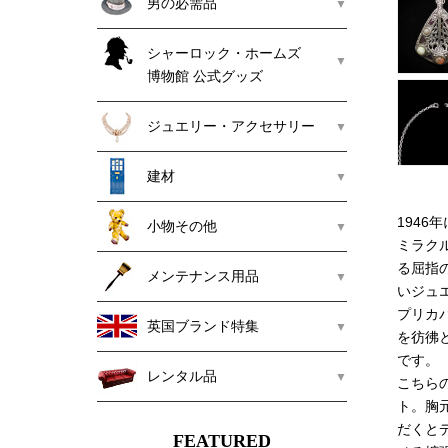
男の必需品
シャーロック・ホームズ
博物館 公式グッズ
ジュエリー・アクセサリー
建材
194
小物その他
ミラク
る屈指
メンテナンス用品
いジュ
プリカ
英国ブランド特集
を彷彿
です。
レンタル品
こちら
ト。胸
だくと
FEATURED