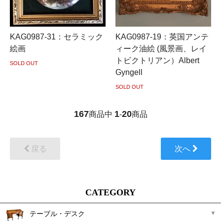
KAG0987-31：セラミック
KAG0987-19：英国アンテ
絵画
ィーク油絵 (風景画、レイ
トビクトリアン）Albert
SOLD OUT
Gyngell
SOLD OUT
167
1
20
商品中
-
商品
戻る
次へ
CATEGORY
テーブル・デスク