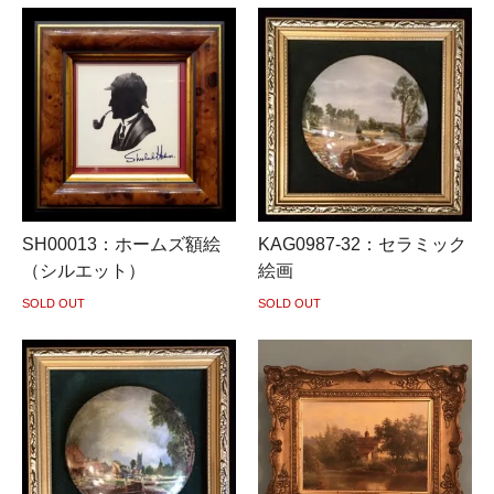
SH00013：ホームズ額絵
KAG0987-32：セラミック
（シルエット）
絵画
SOLD OUT
SOLD OUT