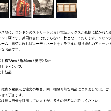
バス地に、ロンドンのストリートと赤い電話ボックスが豪快に描かれた
リント画です。英国好きにはたまらない一枚となっております。リビン
ルーム、書斎に飾ればコーディネートをカラフルに彩り壁面のアクセン
うなお品です。
横72cm / 縦39cm / 奥行2.5cm
質】キャンバス
代】新品
・雑貨を複数点ご注文の場合、同一梱包可能な商品につきましては、ご
させて頂きます。
ズは最大部分を計測していますが、多少の誤差はお許しください。