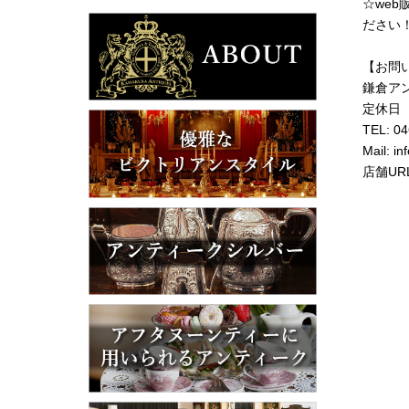
☆we
ださい
【お問
鎌倉ア
定休日
TEL: 0
Mail: i
店舗UR