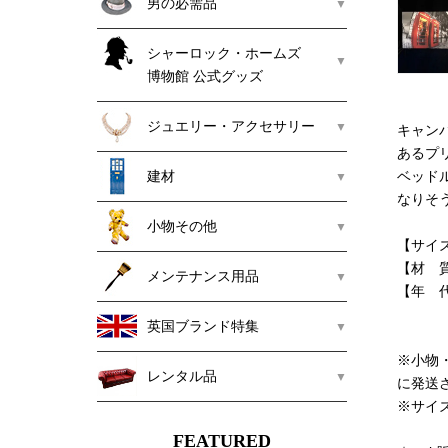
男の必需品
シャーロック・ホームズ
博物館 公式グッズ
ジュエリー・アクセサリー
キャン
あるプ
建材
ベッド
なりそ
小物その他
【サイズ】
【材 
メンテナンス用品
【年 
英国ブランド特集
※小物
レンタル品
に発送
※サイ
FEATURED