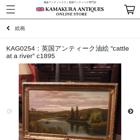
鎌倉アンティークス｜英国アンティーク専門店
絵画
KAG0254：英国アンティーク油絵 "cattle
at a river” c1895