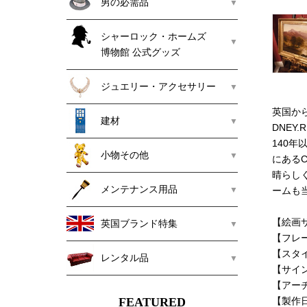
男の必需品
シャーロック・ホームズ
博物館 公式グッズ
ジュエリー・アクセサリー
英国から直
建材
DNEY.R
140
小物その他
にあるC
晴らし
メンテナンス用品
ームも
【絵画サ
英国ブランド特集
【フレー
【スタ
レンタル品
【サイ
【アーチ
FEATURED
【製作日