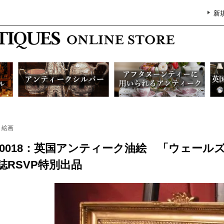
新
絵画
G0018：英国アンティーク油絵 「ウェールズ、C
誌RSVP特別出品