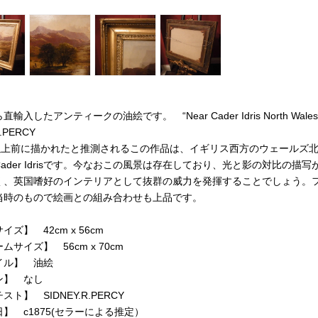
輸入したアンティークの油絵です。 “Near Cader Idris North Wales”
.PERCY
年以上前に描かれたと推測されるこの作品は、イギリス西方のウェールズ
ader Idrisです。今なおこの風景は存在しており、光と影の対比の描写
く、英国嗜好のインテリアとして抜群の威力を発揮することでしょう。
当時のもので絵画との組み合わせも上品です。
イズ】 42cm x 56cm
ムサイズ】 56cm x 70cm
イル】 油絵
ン】 なし
スト】 SIDNEY.R.PERCY
】 c1875(セラーによる推定）