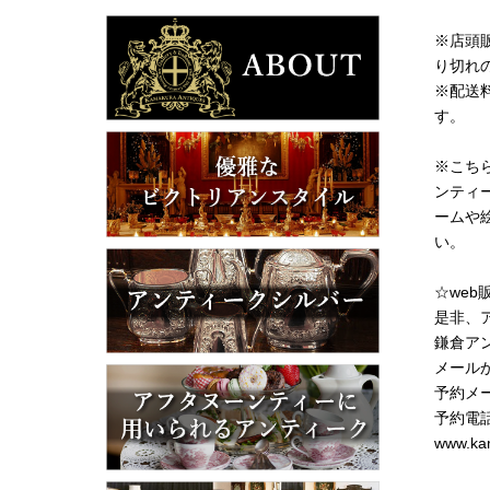
※店頭
り切れ
※配送
す。
※こち
ンティ
ームや
い。
☆we
是非、
鎌倉ア
メール
予約メール
予約電話 
www.ka