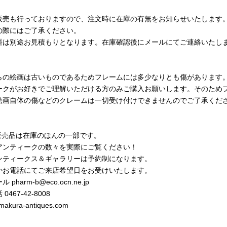
販売も行っておりますので、注文時に在庫の有無をお知らせいたします
の際にはご了承ください。
料は別途お見積もりとなります。在庫確認後にメールにてご連絡いたし
らの絵画は古いものであるためフレームには多少なりとも傷があります
ークがお好きでご理解いただける方のみご購入お願いします。そのため
絵画自体の傷などのクレームは一切受け付けできませんのでご了承くだ
b販売品は在庫のほんの一部です。
アンティークの数々を実際にご覧ください！
ンティークス＆ギャラリーは予約制になります。
かお電話にてご来店希望日をお受けいたします。
 pharm-b@eco.ocn.ne.jp
0467-42-8008
makura-antiques.com