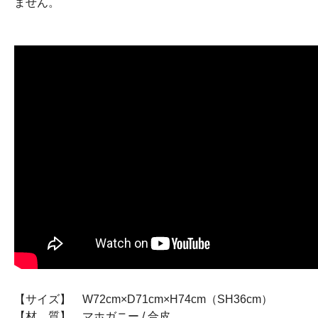
ません。
【サイズ】 W72cm×D71cm×H74cm（SH36cm）
【材 質】 マホガニー / 合皮