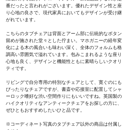
番だったと言われがございます。優れたデザイン性と座
り心地の良さで、現代家具においてもデザインが受け継
がれています。
こちらのタブチェアは背面とアーム部に伝統的なボタン
留めが施された堂々とした佇まい。マホガニーの経年変
化による木の風合いも味わい深く、全体のフォルムも格
調高い雰囲気で溢れています。包みこまれるような座り
心地も良く、デザインと機能性ともに素晴らしいクオリ
ティです。
リビングで自分専用の特別なチェアとして、寛ぐのにも
ぴったりなチェアですが、書斎や応接室に配置してシャ
ーロック嗜好な渋い空間作りにもいいですね。英国製の
ハイクオリティなアンティークチェアをお探しの方に、
ぜひともおすすめしたいひと品です。
※コーディネート写真のタブチェア以外の商品は付属し