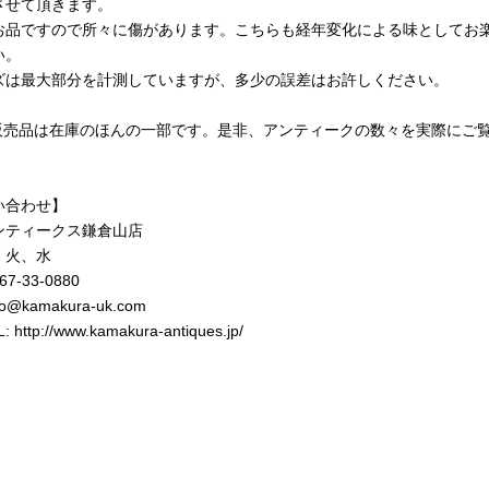
させて頂きます。
お品ですので所々に傷があります。こちらも経年変化による味としてお
い。
ズは最大部分を計測していますが、多少の誤差はお許しください。
b販売品は在庫のほんの一部です。是非、アンティークの数々を実際にご
！
い合わせ】
ンティークス鎌倉山店
 火、水
467-33-0880
nfo@kamakura-uk.com
L:
http://www.kamakura-antiques.jp/