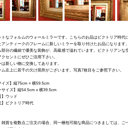
ントなフォルムのウォールミラーです。こちらのお品はビクトリア時代
たアンティークのフレームに新しいミラーを取り付けたお品になります
ム部分の繊細で優美な装飾が、高級感で溢れています。ビクトリアンな
アクセントにぜひご活用下さい。
ーは新しい物に交換してあります。
ーム左上に若干の欠け箇所がございます。写真7枚目をご参照下さい。
ズ】縦75cm × 横59.5cm
イズ】縦54.5cm x 横39.5cm
質】ウッド
代】ビクトリア時代
・雑貨を複数点ご注文の場合、同一梱包可能な商品につきましては、ご