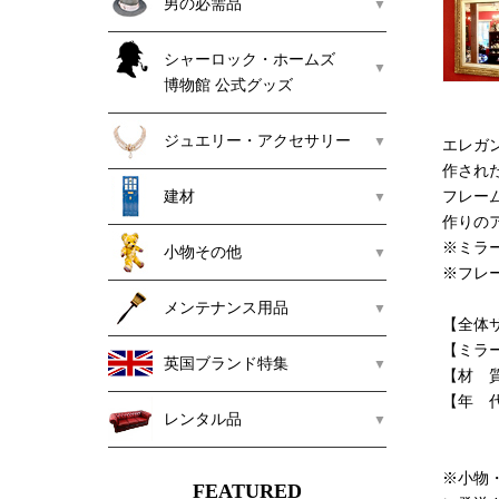
男の必需品
シャーロック・ホームズ
博物館 公式グッズ
ジュエリー・アクセサリー
エレガ
作され
建材
フレー
作りの
※ミラ
小物その他
※フレ
メンテナンス用品
【全体サイ
【ミラーサ
英国ブランド特集
【材 
【年 
レンタル品
※小物
FEATURED