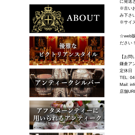
に発送
※古い
み下さ
※サイ
☆we
ださい
【お問
鎌倉ア
定休日
TEL: 0
Mail: i
店舗UR