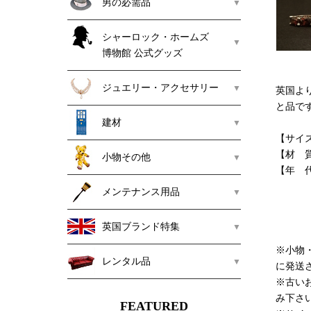
男の必需品
シャーロック・ホームズ
博物館 公式グッズ
ジュエリー・アクセサリー
英国よ
と品で
建材
【サイズ
【材 
小物その他
【年 
メンテナンス用品
英国ブランド特集
※小物
レンタル品
に発送
※古い
み下さ
FEATURED