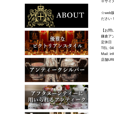
※サイ
☆we
ださい
【お問
鎌倉ア
定休日
TEL: 0
Mail: i
店舗UR