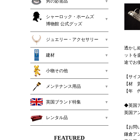
男の必需品
シャーロック・ホームズ
博物館 公式グッズ
ジュエリー・アクセサリー
透かし
建材
ットを
途でお使
小物その他
【サイズ】 
【材 
メンテナンス用品
【年 代
英国ブランド特集
◆英国
英国ア
レンタル品
【お問
鎌倉ア
FEATURED