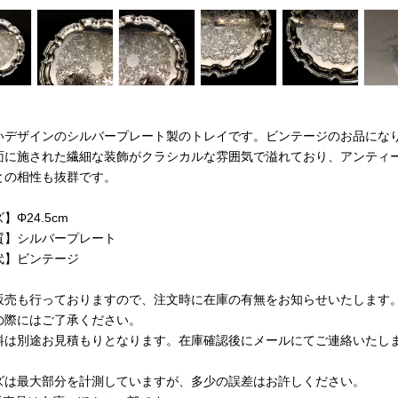
いデザインのシルバープレート製のトレイです。ビンテージのお品にな
面に施された繊細な装飾がクラシカルな雰囲気で溢れており、アンティ
との相性も抜群です。
】Φ24.5cm
質】シルバープレート
代】ビンテージ
販売も行っておりますので、注文時に在庫の有無をお知らせいたします
の際にはご了承ください。
料は別途お見積もりとなります。在庫確認後にメールにてご連絡いたし
ズは最大部分を計測していますが、多少の誤差はお許しください。