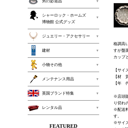
男の必需品
シャーロック・ホームズ
博物館 公式グッズ
ジュエリー・アクセサリー
格調高
建材
すが盤
カップ
小物その他
【サイズ
【材 
メンテナンス用品
【年 
英国ブランド特集
※店頭
り切れ
レンタル品
※配送
す。
※サイ
FEATURED