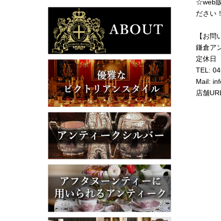
☆we
ださい
【お問
鎌倉ア
定休日
TEL: 0
Mail: i
店舗URL: