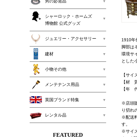
男の必需品
シャーロック・ホームズ
博物館 公式グッズ
ジュエリー・アクセサリー
191
脚部は
建材
環境サ
とした
小物その他
【サイズ】
【材 
メンテナンス用品
【年 代
英国ブランド特集
※店頭
り切れ
レンタル品
※配送
す。
※サイ
FEATURED