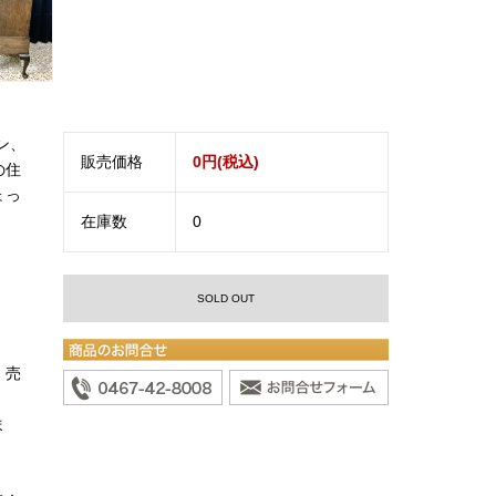
ン、
販売価格
0円(税込)
の住
ょっ
在庫数
0
SOLD OUT
。売
ま