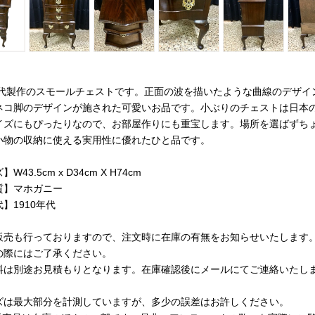
0年代製作のスモールチェストです。正面の波を描いたような曲線のデザイ
ネコ脚のデザインが施された可愛いお品です。小ぶりのチェストは日本
イズにもぴったりなので、お部屋作りにも重宝します。場所を選ばずち
小物の収納に使える実用性に優れたひと品です。
W43.5cm x D34cm X H74cm
質】マホガニー
】1910年代
販売も行っておりますので、注文時に在庫の有無をお知らせいたします
の際にはご了承ください。
料は別途お見積もりとなります。在庫確認後にメールにてご連絡いたし
ズは最大部分を計測していますが、多少の誤差はお許しください。