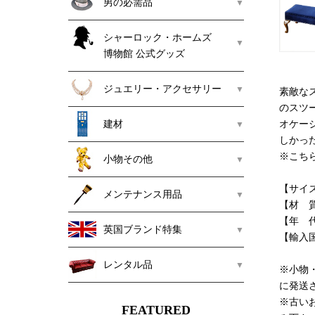
男の必需品
シャーロック・ホームズ
博物館 公式グッズ
ジュエリー・アクセサリー
素敵な
のスツ
建材
オケー
しかっ
※こち
小物その他
【サイズ】
メンテナンス用品
【材 
【年 代
英国ブランド特集
【輸入
レンタル品
※小物
に発送
※古い
FEATURED