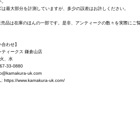
い。
ズは最大部分を計測していますが、多少の誤差はお許しください。
b販売品は在庫のほんの一部です。是非、アンティークの数々を実際にご
！
い合わせ】
ンティークス 鎌倉山店
 火、水
467-33-0880
fo@kamakura-uk.com
L:
https://www.kamakura-uk.com/