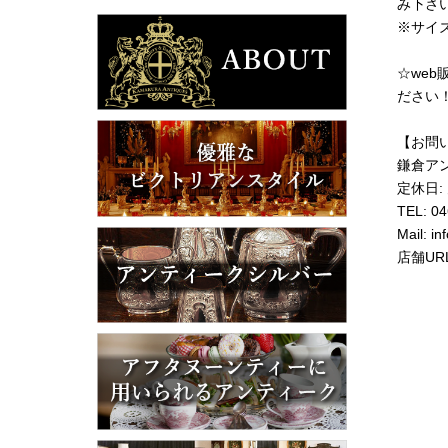
み下さ
※サイ
☆we
ださい
【お問
鎌倉ア
定休日:
TEL: 0
Mail:
in
店舗UR