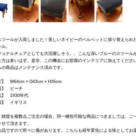
スツールが入荷しました！美しいネイビーのベルベットに張り替えられ
ール。
ジョナルチェアとしても大活躍しそう。。こんな深いブルーのスツール
た方は多いはず。是非、この機会にお部屋のインテリアに加えてくださ
らの商品はメンテナンス済みです。
 W64cm × D43cm × H35cm
質】 ビーチ
】 1930年代
国】 イギリス
・雑貨を複数点ご注文の場合、同一梱包可能な商品につきましては、ご
させて頂きます。
お品ですので所々に傷があります。こちらも経年変化による味としてお