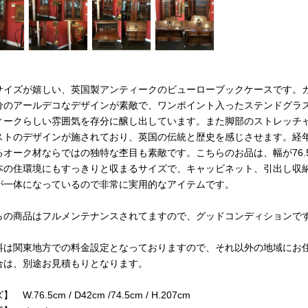
サイズが嬉しい、英国製アンティークのビューローブックケースです。
分のアールデコなデザインが素敵で、ワンポイント入ったステンドグラ
ィークらしい雰囲気を存分に醸し出しています。また脚部のストレッチ
ストのデザインが施されており、英国の伝統と歴史を感じさせます。経
るオーク材ならではの独特な杢目も素敵です。こちらのお品は、幅が76.
本の住環境にもすっきりと収まるサイズで、キャッビネット、引出し収
が一体になっているので非常に実用的なアイテムです。
らの商品はフルメンテナンスされてますので、グッドコンディションで
料は関東地方での料金設定となっておりますので、それ以外の地域にお
合は、別途お見積もりとなります。
W.76.5cm / D42cm /74.5cm / H.207cm