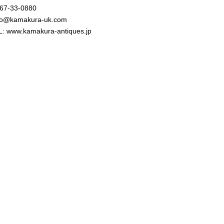
467-33-0880
nfo@kamakura-uk.com
 www.kamakura-antiques.jp