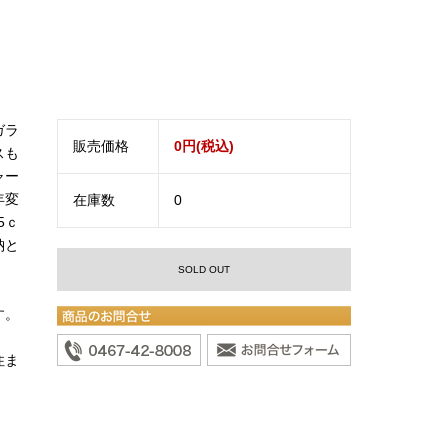
ガラ
販売価格
0円(税込)
スも
ャー
年変
在庫数
0
5ｃ
納と
SOLD OUT
す。
住ま