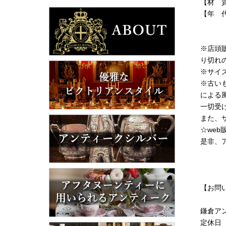
【材 
【年 代
※店頭
り切れ
※サイ
※古い
による
一切受
また、
☆we
是非、
【お問
鎌倉ア
定休日