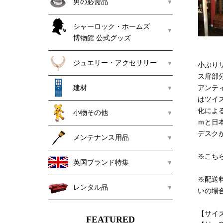
男の必需品
シャーロック・ホームズ
博物館 公式グッズ
ジュエリー・アクセサリー
小ぶり
ス扉部
建材
アンテ
はツイ
化によ
小物その他
ｍと日
デスク
メンテナンス用品
※こち
英国ブランド特集
※配送
レンタル品
いの場
【サイズ】 
FEATURED