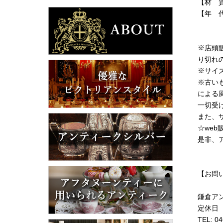
【材 
【年 代
※店頭
り切れ
※サイ
※古い
による
一切受
また、
☆we
是非、
【お問
鎌倉ア
定休日
TEL: 0