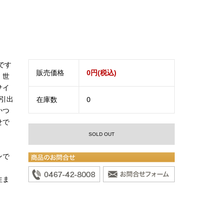
です
販売価格
0円(税込)
。世
サイ
引出
在庫数
0
かつ
せで
SOLD OUT
ンで
住ま