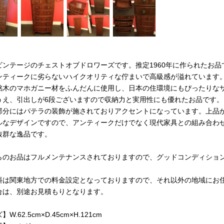
ビンテージのチェストオブドロワーズです。推定1960年に作られたお品
ンティークに劣らないハイクオリティな佇まいで高級感が溢れています
銘木のマホガニー材をふんだんに使用し、日本の住環境にもぴったりな
うえ、引出しが6段ございますので収納力と実用性にも優れたお品です。
部分にはパテラの装飾が施されておりアクセントになっています。上品
ルなデザインですので、アンティークだけでなく現代家具との組み合わ
抜群な逸品です。
らのお品はフルメンテナンスされておりますので、グッドコンディショ
料は関東地方での料金設定となっておりますので、それ以外の地域にお
合は、別途お見積もりとなります。
W.62.5cm×D.45cm×H.121cm