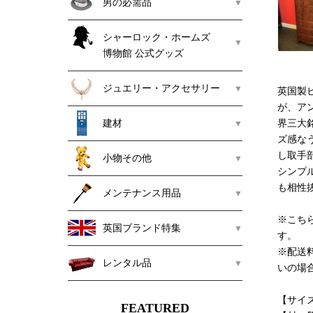
男の必需品
シャーロック・ホームズ
博物館 公式グッズ
ジュエリー・アクセサリー
英国製
が、ア
建材
界三大
ズ感な
し取手
小物その他
シンプ
も相性
メンテナンス用品
※こち
英国ブランド特集
す。
※配送
レンタル品
いの場
【サイズ】
FEATURED