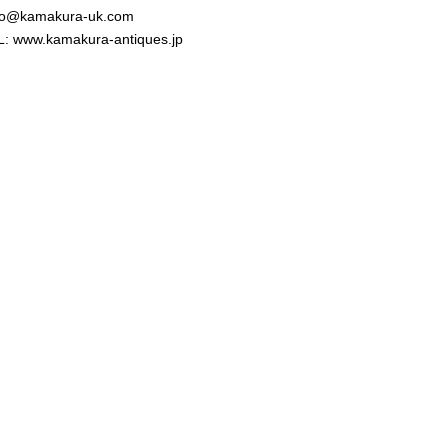
nfo@kamakura-uk.com
 www.kamakura-antiques.jp