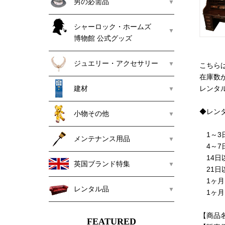
男の必需品
シャーロック・ホームズ
博物館 公式グッズ
ジュエリー・アクセサリー
こちら
在庫数
建材
レンタ
◆レン
小物その他
1～3
メンテナンス用品
4～7
14日
英国ブランド特集
21日
1ヶ月
レンタル品
1ヶ月
【商品
FEATURED