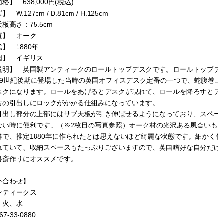
格】 638,000円(税込)
 W.127cm / D.81cm / H.125cm
板高さ：75.5cm
質】 オーク
】 1880年
国】 イギリス
説明】 英国製アンティークのロールトップデスクです。ロールトップ
19世紀後期に登場した当時の英国オフィスデスク定番の一つで、蛇腹巻
スクになります。ロールをあげるとデスクが現れて、ロールを降ろすと
右の引出しにロックがかかる仕組みになっています。
引出し部分の上部にはサブ天板が引き伸ばせるようになっており、スペ
ない時に便利です。（※2枚目の写真参照）オーク材の光沢ある風合いも
群で、推定1880年に作られたとは思えないほど綺麗な状態です。細かく
れていて、収納スペースもたっぷりございますので、英国嗜好な自分だ
書斎作りにオススメです。
い合わせ】
ンティークス
 火、水
467-33-0880