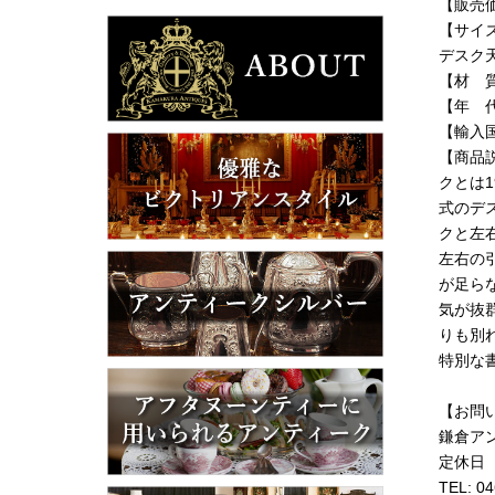
【販売価
【サイズ】
デスク天
【材 
【年 代
【輸入
【商品
クとは
式のデ
クと左
左右の
が足ら
気が抜
りも別
特別な
【お問
鎌倉ア
定休日
TEL: 0