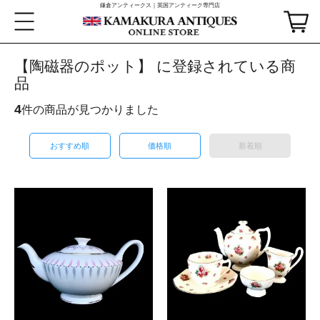
鎌倉アンティークス｜英国アンティーク専門店
【陶磁器のポット】 に登録されている商
品
4
件の商品が見つかりました
おすすめ順
価格順
新着順