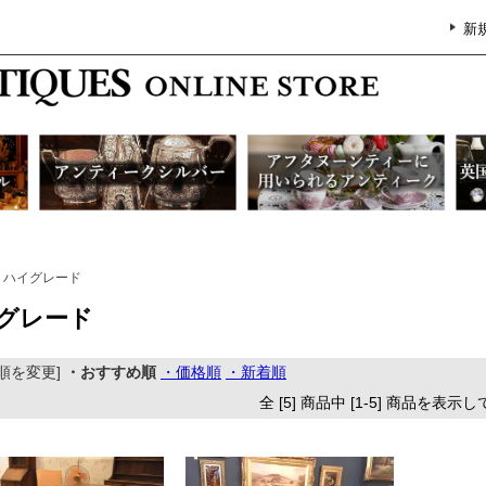
新
ハイグレード
グレード
順を変更]
・おすすめ順
・価格順
・新着順
全 [5] 商品中 [1-5] 商品を表