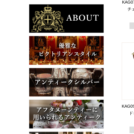
KAG
チ
KAG0
ド