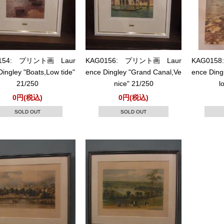
154: プリント画 Laur
KAG0156: プリント画 Laur
KAG015
ingley "Boats,Low tide"
ence Dingley "Grand Canal,Ve
ence Ding
21/250
nice" 21/250
l
0円(税込)
0円(税込)
SOLD OUT
SOLD OUT