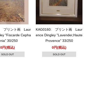
8: プリント画 Laur
KAG0160: プリント画 Laur
ley "Fiscarde Cepha
ence Dingley "Lavender,Haute
onia" 30/250
Provence" 33/250
0円(税込)
0円(税込)
SOLD OUT
SOLD OUT