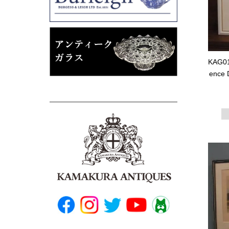
KAG0
ence D