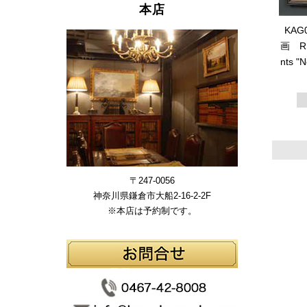
本店
KAG
画 R.A
nts 
〒247-0056
神奈川県鎌倉市大船2-16-2-2F
※本店は予約制です。