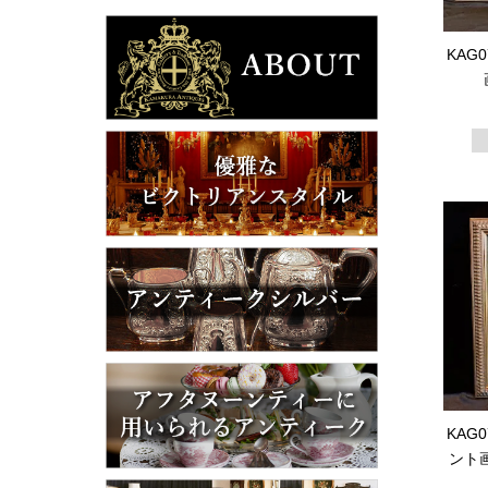
KAG
KAG
ント画